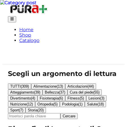
Home
Shop
Catalogo
Scegli un argomento di lettura
TUTTI
(
309
)
Alimentazione
(
13
)
Articolazioni
(
44
)
Atteggiamento
(
39
)
Bellezza
(
37
)
Cura del piede
(
55
)
Divertimento
(
4
)
Fisioterapia
(
6
)
Fitness
(
5
)
Lesioni
(
3
)
Nutrizione
(
12
)
Ortopedia
(
5
)
Podologia
(
1
)
Salute
(
18
)
Sport
(
7
)
Storia
(
20
)
Cercare