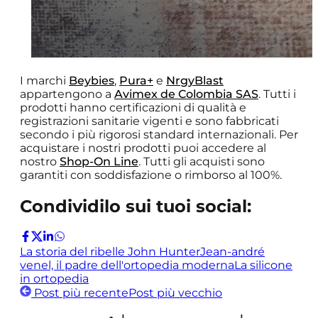
I marchi
Beybies
,
Pura+
e
NrgyBlast
appartengono a
Avimex de Colombia SAS
. Tutti i
prodotti hanno certificazioni di qualità e
registrazioni sanitarie vigenti e sono fabbricati
secondo i più rigorosi standard internazionali. Per
acquistare i nostri prodotti puoi accedere al
nostro
Shop-On Line
. Tutti gli acquisti sono
garantiti con soddisfazione o rimborso al 100%.
Condividilo sui tuoi social:
La storia del ribelle John Hunter
Jean-andré
venel, il padre dell'ortopedia moderna
La silicone
in ortopedia
Post più recente
Post più vecchio