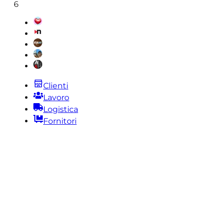
6
Clienti
Lavoro
Logistica
Fornitori
Legale |
Richieste Pec |
Privacy |
Politica Recesso |
Garanzia
Miami ● New York ● Sydney ● Tel Aviv ● Paris ●
Madrid ● Milan ● Firenze ● Roma ● Medellin ●
Cartagena ● Bogota ● Barranquilla ● Quito ●