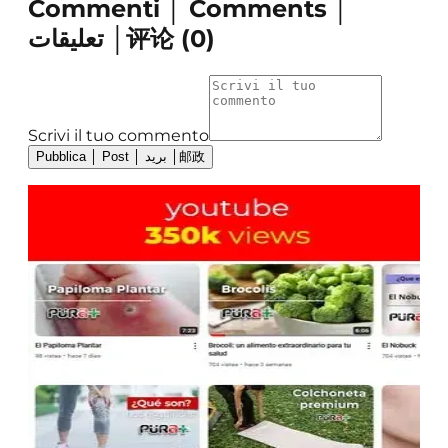
Commenti │ Comments │
تعليقات │评论
(
0
)
Scrivi il tuo commento
Pubblica │ Post │ بريد │邮政