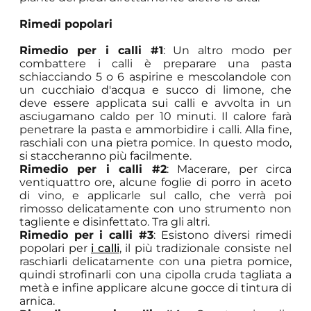
Rimedi popolari
Rimedio per i calli #1
: Un altro modo per
combattere i calli è preparare una pasta
schiacciando 5 o 6 aspirine e mescolandole con
un cucchiaio d'acqua e succo di limone, che
deve essere applicata sui calli e avvolta in un
asciugamano caldo per 10 minuti. Il calore farà
penetrare la pasta e ammorbidire i calli. Alla fine,
raschiali con una pietra pomice. In questo modo,
si staccheranno più facilmente.
Rimedio per i calli #2
: Macerare, per circa
ventiquattro ore, alcune foglie di porro in aceto
di vino, e applicarle sul callo, che verrà poi
rimosso delicatamente con uno strumento non
tagliente e disinfettato. Tra gli altri.
Rimedio per i calli #3
: Esistono diversi rimedi
popolari per
i calli
, il più tradizionale consiste nel
raschiarli delicatamente con una pietra pomice,
quindi strofinarli con una cipolla cruda tagliata a
metà e infine applicare alcune gocce di tintura di
arnica.