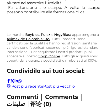
aiutare ad assorbire l'umidità.
-Fai attenzione alle scarpe. A volte le scarpe
possono contribuire alla formazione di calli.
Le marche
Beybies
,
Pura+
e
NrgyBlast
appartengono a
Avimex de Colombia SAS
. Tutti i prodotti sono
certificati per la qualità e hanno registrazioni sanitarie
valide e sono fabbricati secondo i più rigorosi standard
internazionali. Per acquistare i nostri prodotti, puoi
accedere al nostro
Shop Online
. Tutti gli acquisti sono
coperti dalla garanzia soddisfatti o rimborsati al 100%.
Condividilo sui tuoi social:
Post più recente
Post più vecchio
Commenti │ Comments │
تعليقات │评论
(
0
)