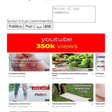
Scrivi il tuo commento
Pubblica │ Post │ بريد │邮政