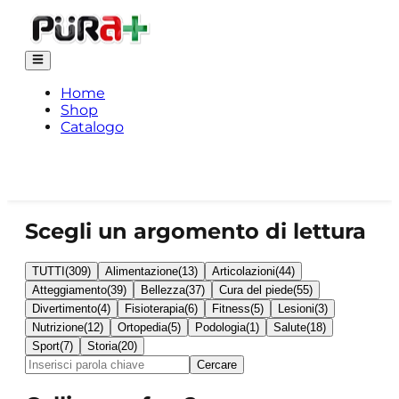
Home
Shop
Catalogo
Scegli un argomento di lettura
TUTTI
(
309
)
Alimentazione
(
13
)
Articolazioni
(
44
)
Atteggiamento
(
39
)
Bellezza
(
37
)
Cura del piede
(
55
)
Divertimento
(
4
)
Fisioterapia
(
6
)
Fitness
(
5
)
Lesioni
(
3
)
Nutrizione
(
12
)
Ortopedia
(
5
)
Podologia
(
1
)
Salute
(
18
)
Sport
(
7
)
Storia
(
20
)
Cercare