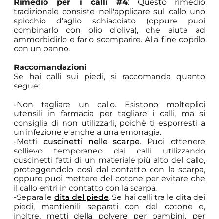
Rimedio per i calli #4
: Questo rimedio
tradizionale consiste nell'applicare sul callo uno
spicchio d'aglio schiacciato (oppure puoi
combinarlo con olio d'oliva), che aiuta ad
ammorbidirlo e farlo scomparire. Alla fine coprilo
con un panno.
Raccomandazioni
Se hai calli sui piedi, si raccomanda quanto
segue:
-Non tagliare un callo. Esistono molteplici
utensili in farmacia per tagliare i calli, ma si
consiglia di non utilizzarli, poiché ti esporresti a
un'infezione e anche a una emorragia.
-Metti
cuscinetti nelle scarpe
. Puoi ottenere
sollievo temporaneo dai calli utilizzando
cuscinetti fatti di un materiale più alto del callo,
proteggendolo così dal contatto con la scarpa,
oppure puoi mettere del cotone per evitare che
il callo entri in contatto con la scarpa.
-Separa le
dita del piede
. Se hai calli tra le dita dei
piedi, mantienili separati con del cotone e,
inoltre, metti della polvere per bambini, per