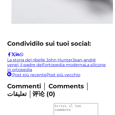
Condividilo sui tuoi social:
La storia del ribelle John Hunter
Jean-andré
venel, il padre dell'ortopedia moderna
La silicone
in ortopedia
Post più recente
Post più vecchio
Commenti │ Comments │
تعليقات │评论
(
0
)