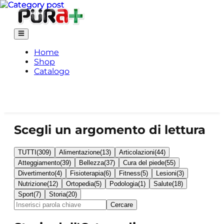
Home
Shop
Catalogo
Scegli un argomento di lettura
TUTTI
(
309
)
Alimentazione
(
13
)
Articolazioni
(
44
)
Atteggiamento
(
39
)
Bellezza
(
37
)
Cura del piede
(
55
)
Divertimento
(
4
)
Fisioterapia
(
6
)
Fitness
(
5
)
Lesioni
(
3
)
Nutrizione
(
12
)
Ortopedia
(
5
)
Podologia
(
1
)
Salute
(
18
)
Sport
(
7
)
Storia
(
20
)
Cercare