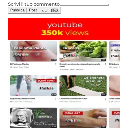
Scrivi il tuo commento
Pubblica │ Post │ بريد │邮政